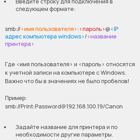
Введите строку для подключения в
следующем формате:
smb://
<имя пользователя>
:
<пароль>
@
<IP 
адрес компьютера windows>
/
<название 
принтера>
Где <имя пользователя> и <пароль> относятся
к учетной записи на компьютере с Windows.
Важно что бы в значениях не было пробелов!
Пример:
smb://Print:Password@192.168.100.19/Canon
Задайте название для принтера и по
необходимости другие параметры.